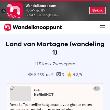
Wandelknooppunt
Bekijk
NodeMapp BV
GRATIS - In Google Play
Land van Mortagne (wandeling
1)
11.5 km • Zwevegem
5.468
9
3
4.8
/5
Ad
Café
KoffieSHOT
Verse koffie, heerlijke huisgemaakte zoetigheden en een
warme, gezellige plek om even op te laden.