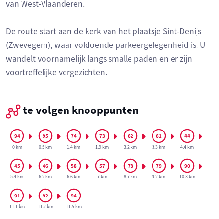
van West-Vlaanderen.
De route start aan de kerk van het plaatsje Sint-Denijs
(Zwevegem), waar voldoende parkeergelegenheid is. U
wandelt voornamelijk langs smalle paden en er zijn
voortreffelijke vergezichten.
te volgen knooppunten
0 km
0.5 km
1.4 km
1.9 km
3.2 km
3.3 km
4.4 km
5.4 km
6.2 km
6.6 km
7 km
8.7 km
9.2 km
10.3 km
11.1 km
11.2 km
11.5 km