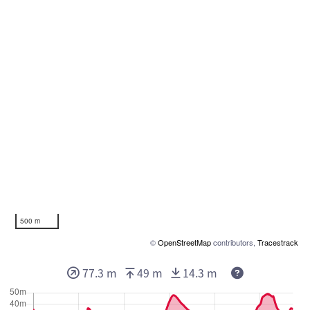
500 m
©
OpenStreetMap
contributors,
Tracestrack
77.3 m
49 m
14.3 m