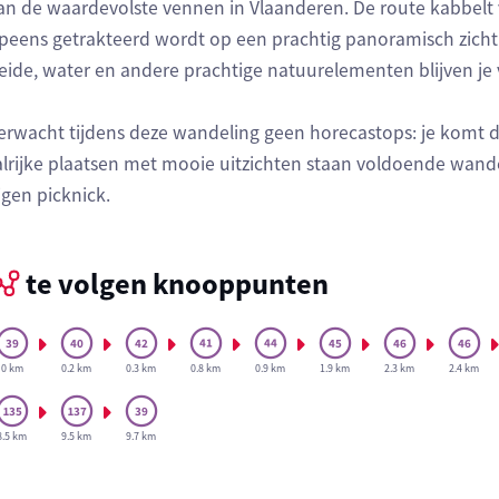
an de waardevolste vennen in Vlaanderen. De route kabbelt v
peens getrakteerd wordt op een prachtig panoramisch zicht 
eide, water en andere prachtige natuurelementen blijven je
erwacht tijdens deze wandeling geen horecastops: je komt
alrijke plaatsen met mooie uitzichten staan voldoende wand
igen picknick.
te volgen knooppunten
0 km
0.2 km
0.3 km
0.8 km
0.9 km
1.9 km
2.3 km
2.4 km
8.5 km
9.5 km
9.7 km