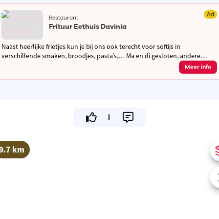
Ad
Restaurant
Frituur Eethuis Davinia
Naast heerlijke frietjes kun je bij ons ook terecht voor softijs in
verschillende smaken, broodjes, pasta’s,… Ma en di gesloten, andere
dagen open van 11.30u tot 13.30u en van 16.30u tot 21.30u
Meer info
9.7 km