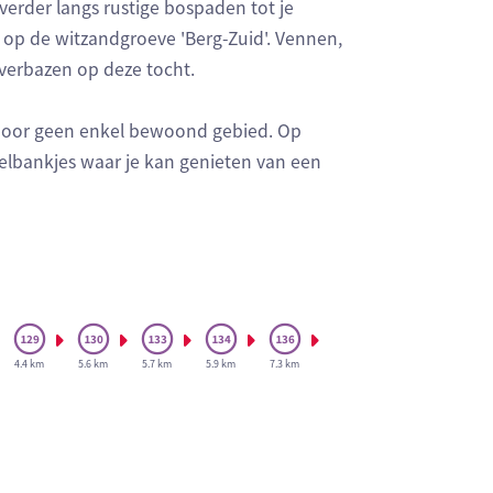
erder langs rustige bospaden tot je
op de witzandgroeve 'Berg-Zuid'. Vennen,
 verbazen op deze tocht.
 door geen enkel bewoond gebied. Op
elbankjes waar je kan genieten van een
4.4 km
5.6 km
5.7 km
5.9 km
7.3 km