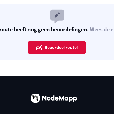
route heeft nog geen beoordelingen.
Wees de e
Beoordeel route!