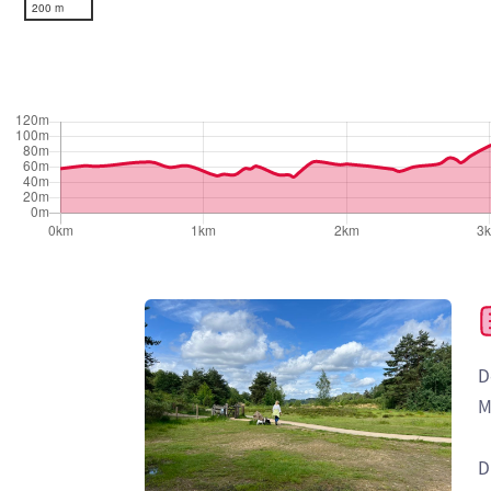
200 m
D
M
D