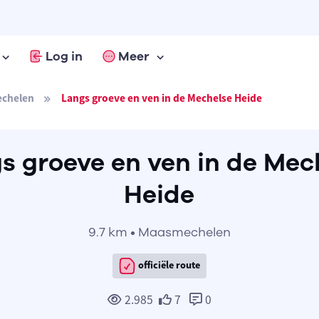
Log in
Meer
chelen
Langs groeve en ven in de Mechelse Heide
s groeve en ven in de Mec
Heide
9.7 km • Maasmechelen
officiële route
2.985
7
0