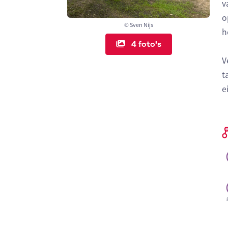
v
o
© Sven Nijs
h
4 foto's
V
t
e