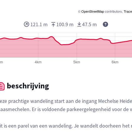
©
OpenStreetMap
contributors,
Trace
121.1 m
100.9 m
47.5 m
beschrijving
eze prachtige wandeling start aan de ingang Mechelse Heid
aasmechelen. Er is voldoende parkeergelegenheid voor de 
it is een parel van een wandeling. Je wandelt doorheen het 