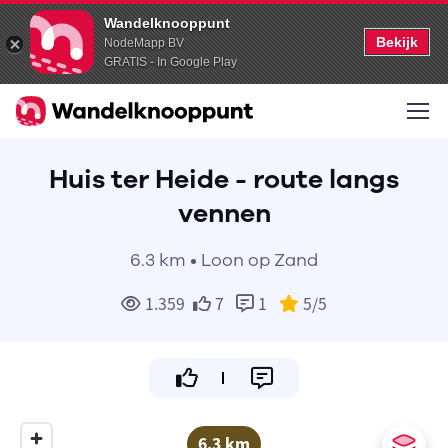
Wandelknooppunt
Bekijk
NodeMapp BV
GRATIS - In Google Play
Huis ter Heide - route langs
vennen
6.3 km • Loon op Zand
1.359
7
1
5
/5
6.3 km