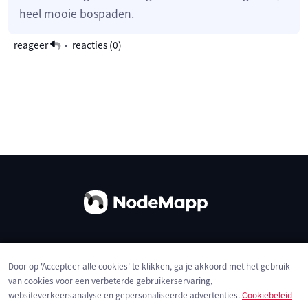
heel mooie bospaden.
reageer
•
reacties (
0
)
Over ons
Contact
Gebruiksvoorwaarden
Door op 'Accepteer alle cookies' te klikken, ga je akkoord met het gebruik
Privacybeleid
Cookies
van cookies voor een verbeterde gebruikerservaring,
websiteverkeersanalyse en gepersonaliseerde advertenties.
Cookiebeleid