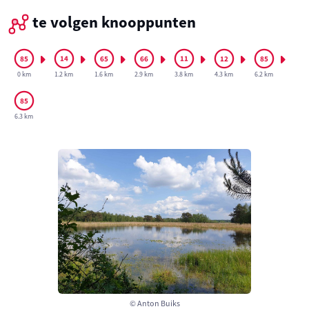
te volgen knooppunten
0 km
1.2 km
1.6 km
2.9 km
3.8 km
4.3 km
6.2 km
6.3 km
© Anton Buiks