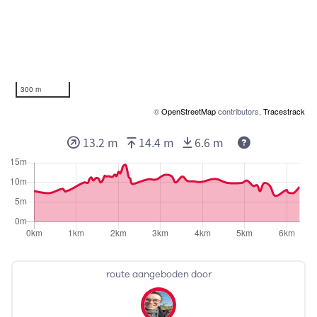
300 m
©
OpenStreetMap
contributors,
Tracestrack
13.2 m
14.4 m
6.6 m
route aangeboden door