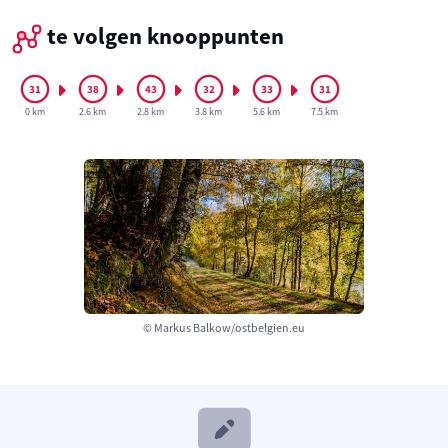
te volgen knooppunten
0 km
2.6 km
2.8 km
3.8 km
5.6 km
7.5 km
© Markus Balkow/ostbelgien.eu