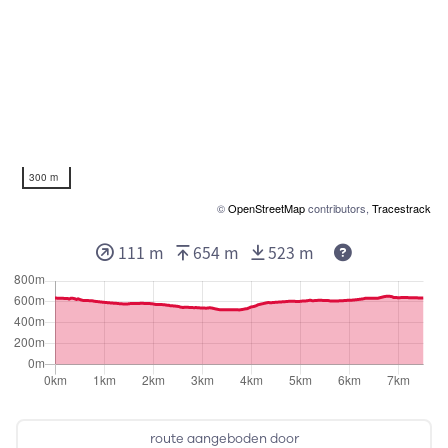
300 m
©
OpenStreetMap
contributors,
Tracestrack
111 m
654 m
523 m
route aangeboden door