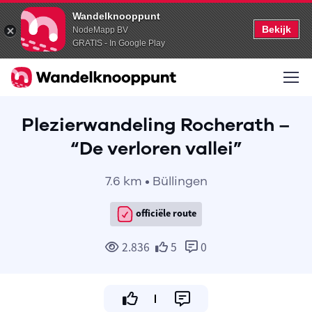
Wandelknooppunt
Bekijk
NodeMapp BV
GRATIS - In Google Play
Plezierwandeling Rocherath –
“De verloren vallei”
7.6 km • Büllingen
officiële route
2.836
5
0