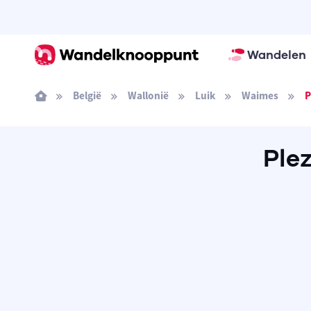
Wandelen
België
Wallonië
Luik
Waimes
P
Ple