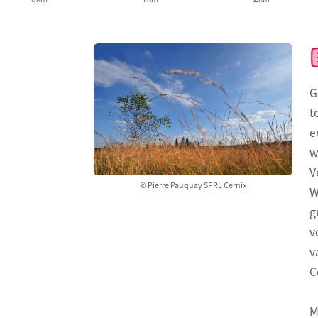
G
t
e
w
V
© Pierre Pauquay SPRL Cernix
W
g
v
v
C
M