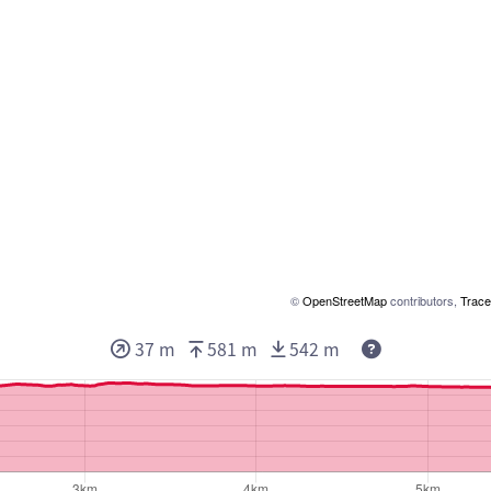
©
OpenStreetMap
contributors,
Trace
Deze waarden 
37 m
581 m
542 m