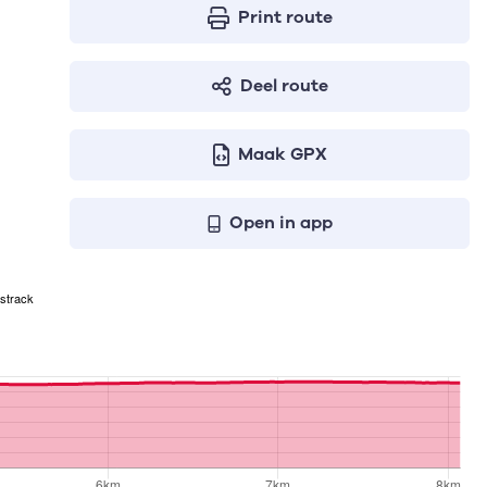
Print route
Deel route
Maak GPX
Open in app
strack
geven respectievelijk het aantal te stijgen meters, het hoog