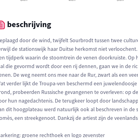
beschrijving
eplaagd door de wind, twijfelt Sourbrodt tussen twee cultur
erwijl de stationswijk haar Duitse herkomst niet verloochen
en tijdperk waarin de stoomtrein de venen doorkruiste. Op h
al die gevormd wordt door een rij dennen, gaan we in de ri
enen. De weg neemt ons mee naar de Rur, zwart als een veenr
at verder lijkt de Troupa-ven beschermd een juwelendoosje
rond, probeerden Russische gevangenen te overleven: op de 
oor hun nagedachtenis. De terugkeer loopt door landschappe
an dit hoogplateau werd natuurlijk ook al beschreven in de s
omès, een streekgenoot. Dankzij de artiest zijn de veenland
arkering: groene rechthoek en logo zevenster