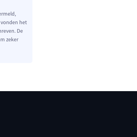
ermeld,
e vonden het
hreven. De
eem zeker