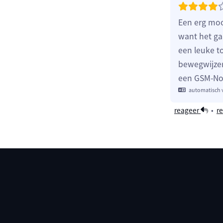
Een erg moo
want het ga
een leuke t
bewegwijzeri
een GSM-N
automatisch 
reageer
•
re