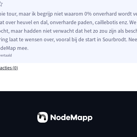
ie tour, maar ik begrijp niet waarom 0% onverhard wordt v
at over heuvel en dal, onverharde paden, caillebotis enz. W
ocht, maar hadden niet verwacht dat het zo zou zijn als besc
ng laat te wensen over, vooral bij de start in Sourbrodt. N
odeMap mee.
vertaald
acties (
0
)