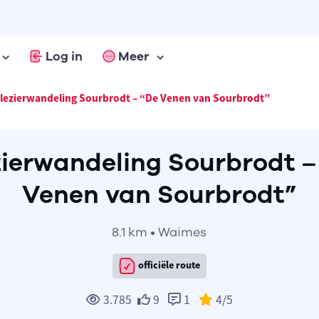
Log in
Meer
lezierwandeling Sourbrodt – “De Venen van Sourbrodt”
zierwandeling Sourbrodt –
Venen van Sourbrodt”
8.1 km • Waimes
officiële route
3.785
9
1
4
/5