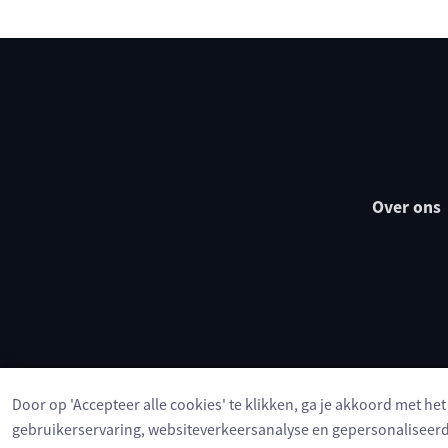
Over ons
Door op 'Accepteer alle cookies' te klikken, ga je akkoord met he
gebruikerservaring, websiteverkeersanalyse en gepersonaliseerd