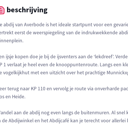
beschrijving
e abdij van Averbode is het ideale startpunt voor een gevar
ertrekt eerst de weerspiegeling van de indrukwekkende abdij
innenplein.
en ijsje kopen doe je bij de ijsventers aan de ‘lekdreef’. Verd
P 1 verlaat je heel even de knooppuntenroute. Langs een kle
e vogelkijkhut met een uitzicht over het prachtige Munnickx
eer terug naar KP 110 en vervolg je route via onverharde 
os en Heide.
andel aan de abdij nog even langs de buitenmuren. Al snel
n de Abdijwinkel en het Abdijcafé kan je terecht voor allerlei 