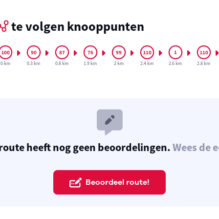
te volgen knooppunten
0 km
0.3 km
0.8 km
1.9 km
2 km
2.4 km
2.6 km
2.8 km
route heeft nog geen beoordelingen.
Wees de e
Beoordeel route!