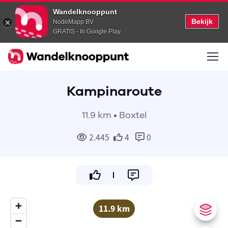
Wandelknooppunt
Bekijk
NodeMapp BV
GRATIS - In Google Play
Kampinaroute
11.9 km • Boxtel
2.445
4
0
11.9 km