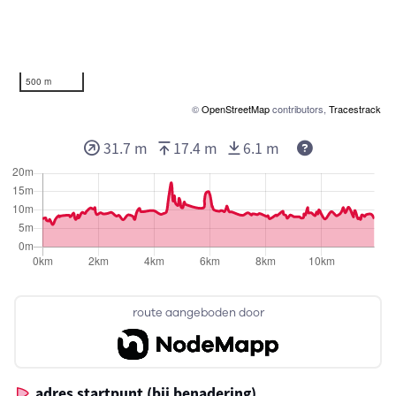
500 m
©
OpenStreetMap
contributors,
Tracestrack
31.7 m
17.4 m
6.1 m
route aangeboden door
adres startpunt (bij benadering)