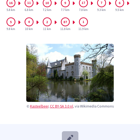
5.8 km
6.8 km
7.2 km
7.7 km
7.8 km
9.3 km
9.5 km
9.8 km
10 km
11 km
11.8 km
11.9 km
©
Kasteelbeer
,
CC BY-SA 3.0 nl
, via Wikimedia Commons