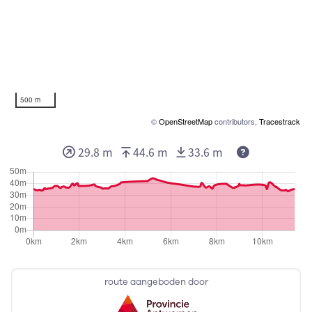
500 m
©
OpenStreetMap
contributors,
Tracestrack
29.8 m
44.6 m
33.6 m
route aangeboden door