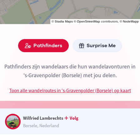
©
Stadia Maps
©
OpenStreetMap
contributors, ©
NodeMapp
Pathfinders
Surprise Me
Pathfinders zijn wandelaars die hun wandelavonturen in
's-Gravenpolder (Borsele) met jou delen.
Toon alle wandelroutes in 's-Gravenpolder (Borsele) op kaart
Wilfried Lambrechts
Volg
Borsele, Nederland