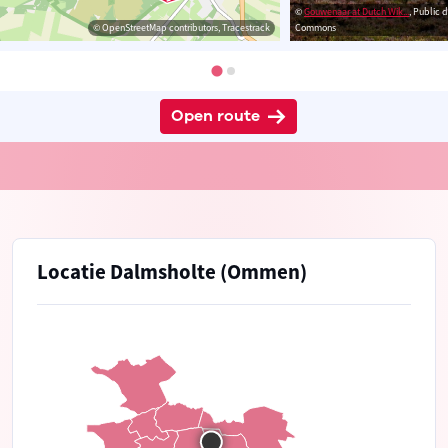
©
Gouwenaar at Dutch Wik...
, Public 
© OpenStreetMap contributors, Tracestrack
Commons
Open route
Locatie Dalmsholte (Ommen)