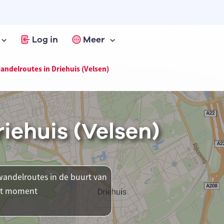
Log in
Meer
andelroutes in Driehuis (Velsen)
iehuis (Velsen)
andelroutes in de buurt van
 dit moment