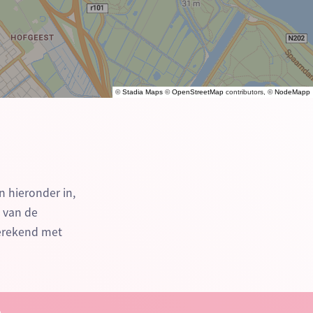
©
Stadia Maps
©
OpenStreetMap
contributors, ©
NodeMapp
n hieronder in,
n van de
berekend met