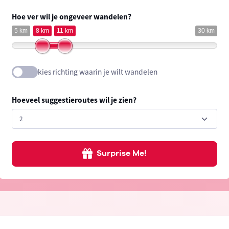
Hoe ver wil je ongeveer wandelen?
5 km
8 km
11 km
30 km
kies richting waarin je wilt wandelen
Hoeveel suggestieroutes wil je zien?
Surprise Me!