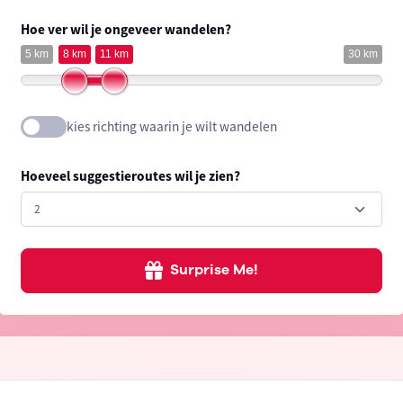
Hoe ver wil je ongeveer wandelen?
5 km
8 km
11 km
30 km
kies richting waarin je wilt wandelen
Hoeveel suggestieroutes wil je zien?
Surprise Me!