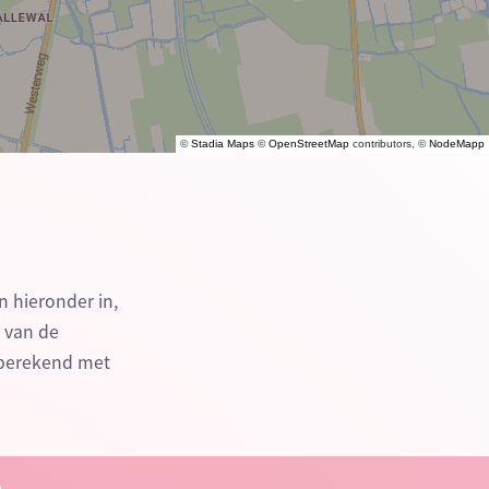
©
Stadia Maps
©
OpenStreetMap
contributors, ©
NodeMapp
n hieronder in,
n van de
 berekend met