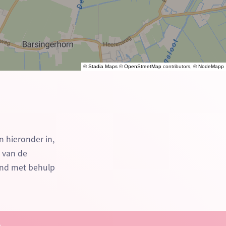
©
Stadia Maps
©
OpenStreetMap
contributors, ©
NodeMapp
n hieronder in,
n van de
end met behulp