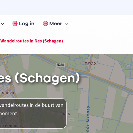
Log in
Meer
Wandelroutes in Nes (Schagen)
es (Schagen)
andelroutes in de buurt van
t moment