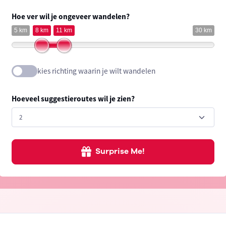
Hoe ver wil je ongeveer wandelen?
5 km
8 km
11 km
30 km
kies richting waarin je wilt wandelen
Hoeveel suggestieroutes wil je zien?
Surprise Me!