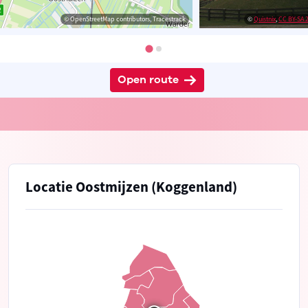
© OpenStreetMap contributors, Tracestrack
©
Quistnix
,
CC BY-SA 2
Open route
Locatie Oostmijzen (Koggenland)