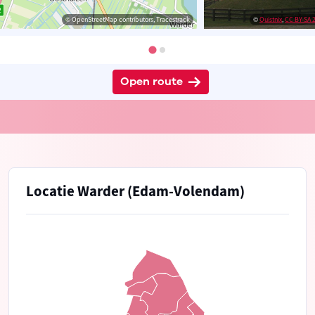
© OpenStreetMap contributors, Tracestrack
©
Quistnix
,
CC BY-SA 2
Open route
Locatie Warder (Edam-Volendam)