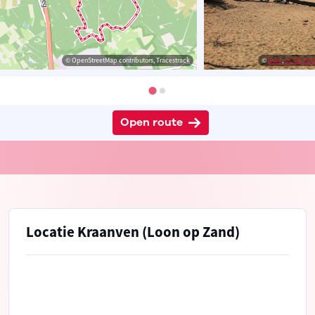
© OpenStreetMap contributors, Tracestrack
©
Nsaa
,
CC BY-SA 3
Open route
Locatie Kraanven (Loon op Zand)