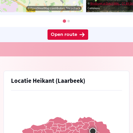
©
Wvdburgt at Dutch Wiki...
,
CC BY-SA
© OpenStreetMap contributors, Tracestrack
Commons
Open route
Locatie Heikant (Laarbeek)