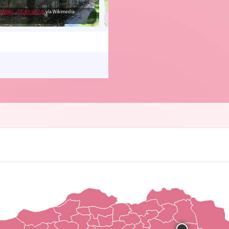
 Wiki...
,
CC BY-SA 3.0
, via Wikimedia
© OpenStreetMap contributors, Trac