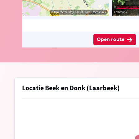
edia
©
Wvdburgt at Dutch
© OpenStreetMap contributors, Tracestrack
Commons
Open route
Locatie Beek en Donk (Laarbeek)