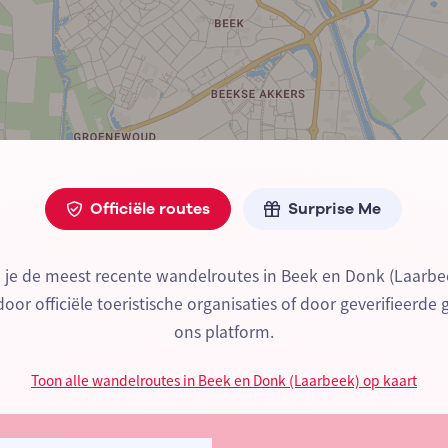
Officiële routes
Surprise Me
d je de meest recente wandelroutes in Beek en Donk (Laarbe
or officiële toeristische organisaties of door geverifieerde 
ons platform.
Toon alle wandelroutes in Beek en Donk (Laarbeek) op kaart