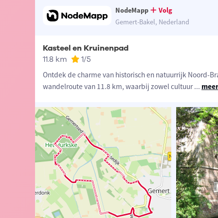
NodeMapp
Volg
Gemert-Bakel, Nederland
Kasteel en Kruinenpad
11.8 km
1
/5
Ontdek de charme van historisch en natuurrijk Noord-Br
wandelroute van 11.8 km, waarbij zowel cultuur
...
meer