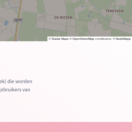
©
Stadia Maps
©
OpenStreetMap
contributors, ©
NodeMapp
ek) die worden
gebruikers van