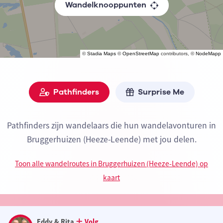
Wandelknooppunten
©
Stadia Maps
©
OpenStreetMap
contributors, ©
NodeMapp
Pathfinders
Surprise Me
Pathfinders zijn wandelaars die hun wandelavonturen in
Bruggerhuizen (Heeze-Leende) met jou delen.
Toon alle wandelroutes in Bruggerhuizen (Heeze-Leende) op
kaart
Eddy & Rita
Volg