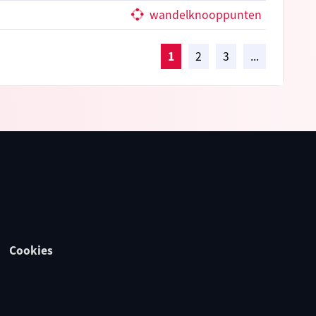
wandelknooppunten
1
2
3
...
Cookies