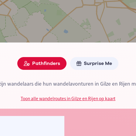
Pathfinders
Surprise Me
zijn wandelaars die hun wandelavonturen in Gilze en Rijen m
Toon alle wandelroutes in Gilze en Rijen op kaart