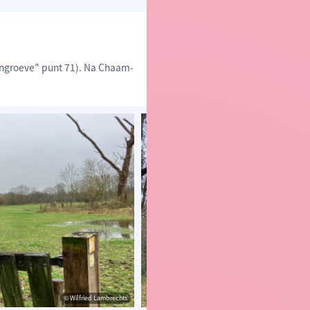
engroeve" punt 71). Na Chaam-
© Wilfried Lambrechts
© Wilfried Lamb