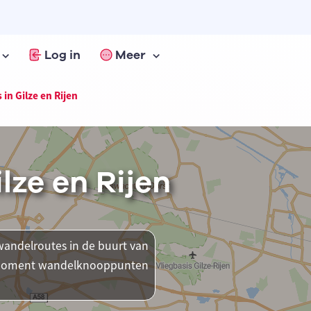
Log in
Meer
in Gilze en Rijen
lze en Rijen
andelroutes in de buurt van
dit moment wandelknooppunten