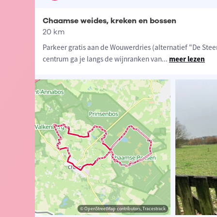
Chaamse weides, kreken en bossen
20 km
Parkeer gratis aan de Wouwerdries (alternatief "De Ste
centrum ga je langs de wijnranken van
...
meer lezen
d Lambrechts
© OpenStreetMap contributors, Tracestrack