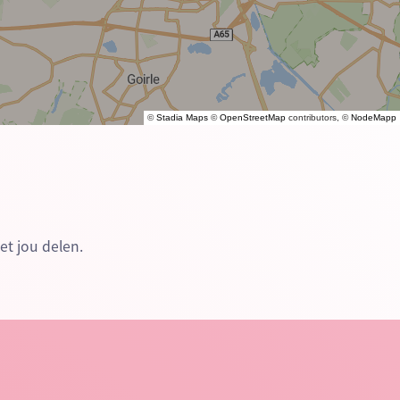
©
Stadia Maps
©
OpenStreetMap
contributors, ©
NodeMapp
et jou delen.