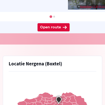
©
Kasteelbeer
,
CC BY-SA 3.0 
Open route
Locatie Nergena (Boxtel)