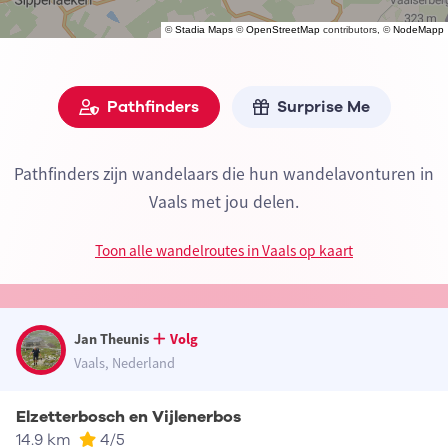
©
Stadia Maps
©
OpenStreetMap
contributors, ©
NodeMapp
Pathfinders
Surprise Me
Pathfinders zijn wandelaars die hun wandelavonturen in
Vaals met jou delen.
Toon alle wandelroutes in Vaals op kaart
Jan Theunis
Volg
Vaals, Nederland
Elzetterbosch en Vijlenerbos
14.9 km
4
/5