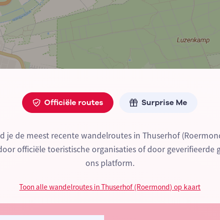
Officiële routes
Surprise Me
nd je de meest recente wandelroutes in Thuserhof (Roermon
or officiële toeristische organisaties of door geverifieerde 
ons platform.
Toon alle wandelroutes in Thuserhof (Roermond) op kaart