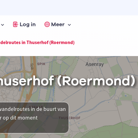
Log in
Meer
delroutes in Thuserhof (Roermond)
huserhof (Roermond)
andelroutes in de buurt van
ar op dit moment