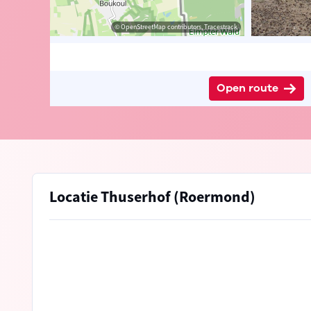
edia Commons
© OpenStreetMap contributors, Tracestrack
Open route
Locatie Thuserhof (Roermond)