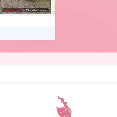
©
Romaine
,
CC0
, via Wikimedia Commons
© OpenStreetMap contributors, Trac