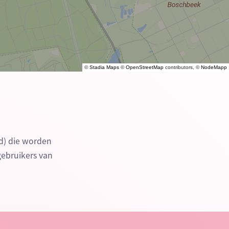
©
Stadia Maps
©
OpenStreetMap
contributors, ©
NodeMapp
d) die worden
gebruikers van