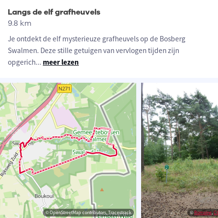
Langs de elf grafheuvels
9.8 km
Je ontdekt de elf mysterieuze grafheuvels op de Bosberg
Swalmen. Deze stille getuigen van vervlogen tijden zijn
opgerich
...
meer lezen
© OpenStreetMap contributors, Tracestrack
©
Romaine
,
C