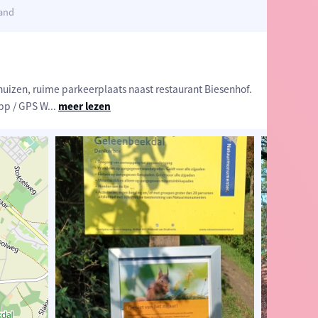
land
uizen, ruime parkeerplaats naast restaurant Biesenhof.
pp / GPS W
...
meer lezen