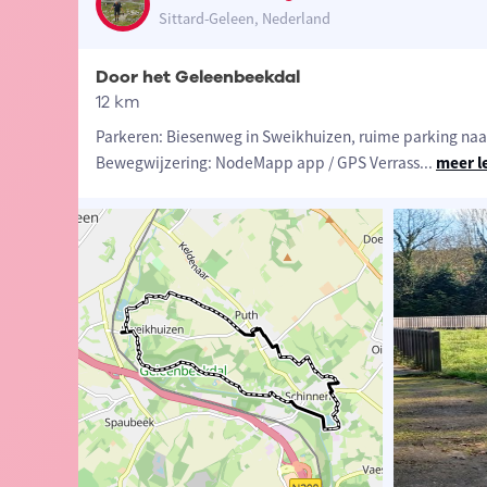
Sittard-Geleen, Nederland
Door het Geleenbeekdal
12 km
Parkeren: Biesenweg in Sweikhuizen, ruime parking naas
Bewegwijzering: NodeMapp app / GPS Verrass
...
meer l