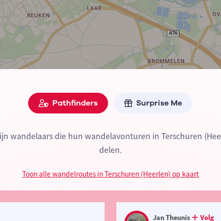
Pathfinders
Surprise Me
zijn wandelaars die hun wandelavonturen in Terschuren (Hee
delen.
Toon alle wandelroutes in Terschuren (Heerlen) op kaart
Jan Theunis
Volg