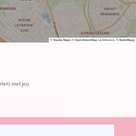
©
Stadia Maps
©
OpenStreetMap
contributors, ©
NodeMapp
rlen) met jou