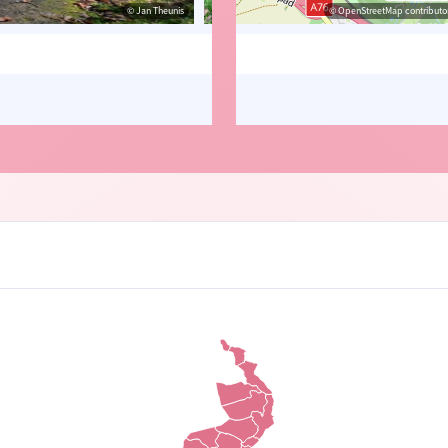
© Jan Theunis
© Jan Theunis
© OpenStreetMap contributor
© Jan T