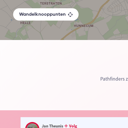
Wandelknooppunten
Pathfinders 
Jan Theunis
Volg