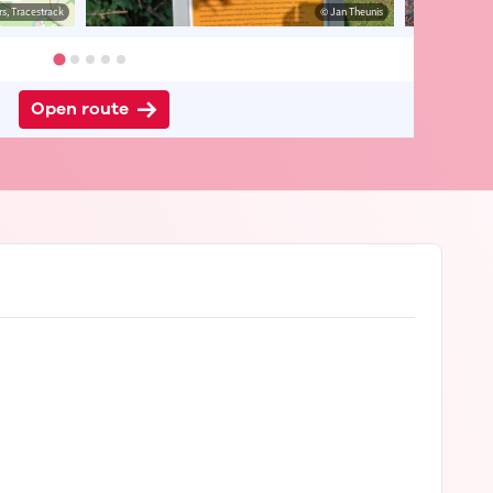
s, Tracestrack
heunis
© Jan Theunis
© Jan Theunis
Open route