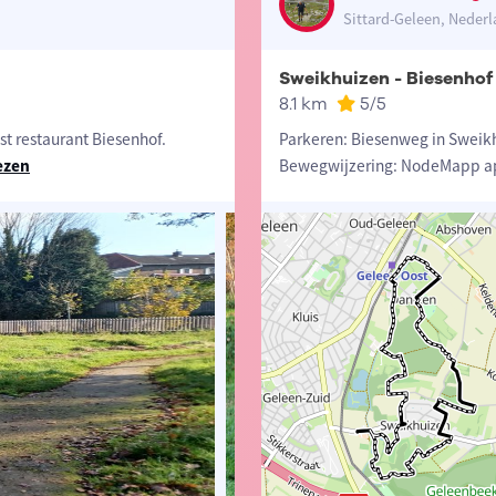
Sittard-Geleen, Neder
Sweikhuizen - Biesenhof
8.1 km
5
/5
t restaurant Biesenhof.
Parkeren: Biesenweg in Sweikh
ezen
Bewegwijzering: NodeMapp a