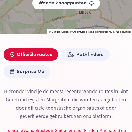
Wandelknooppunten
©
Stadia Maps
©
OpenStreetMap
contributors, ©
NodeMapp
Officiële routes
Pathfinders
Surprise Me
Hieronder vind je de meest recente wandelroutes in Sint
Geertruid (Eijsden-Margraten) die worden aangeboden
door officiële toeristische organisaties of door
geverifieerde gebruikers van ons platform.
Toon alle wandelroutes in Sint Geertruid (Eijsden-Margraten) op