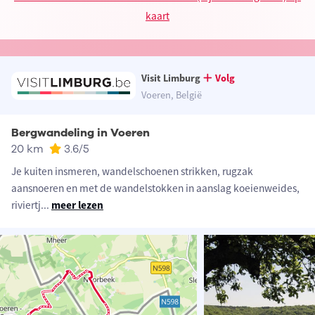
kaart
Visit Limburg
Volg
Voeren, België
Bergwandeling in Voeren
20 km
3.6
/5
Je kuiten insmeren, wandelschoenen strikken, rugzak
aansnoeren en met de wandelstokken in aanslag koeienweides,
riviertj
...
meer lezen