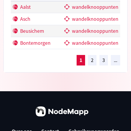
Aalst
wandelknooppunten
Asch
wandelknooppunten
Beusichem
wandelknooppunten
Bontemorgen
wandelknooppunten
1
2
3
...