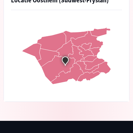
Locatie Oosthem (Súdwest-Fryslân)