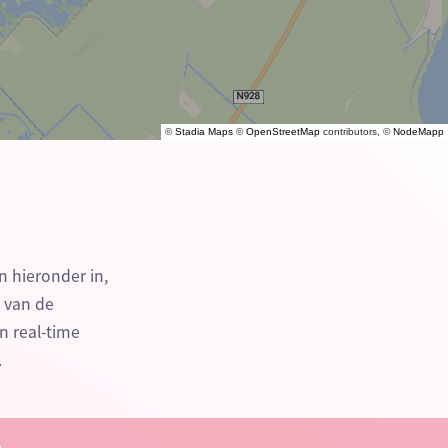
©
Stadia Maps
©
OpenStreetMap
contributors, ©
NodeMapp
n hieronder in,
n van de
n real-time
.