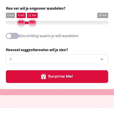
Hoe ver wil je ongeveer wandelen?
5 km
8 km
11 km
30 km
kies richting waarin je wilt wandelen
Hoeveel suggestieroutes wil je zien?
Surprise Me!