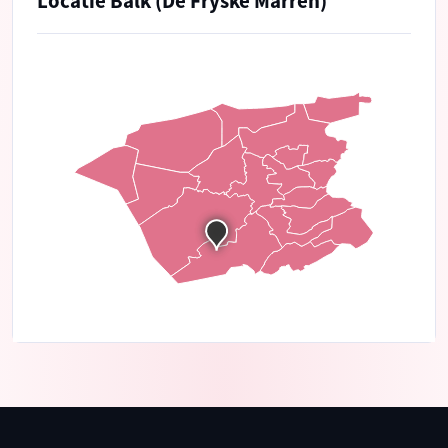
Locatie Balk (De Fryske Marren)