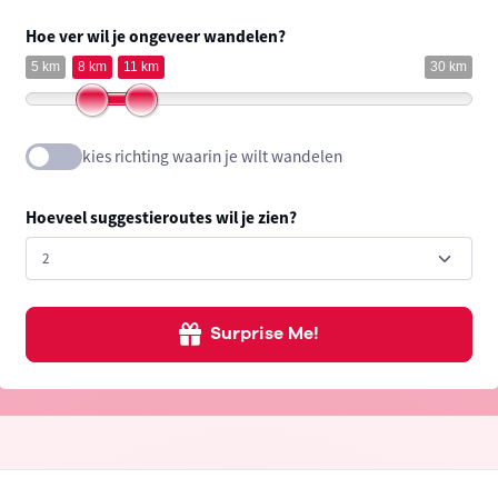
Hoe ver wil je ongeveer wandelen?
5 km
8 km
11 km
30 km
kies richting waarin je wilt wandelen
Hoeveel suggestieroutes wil je zien?
Surprise Me!