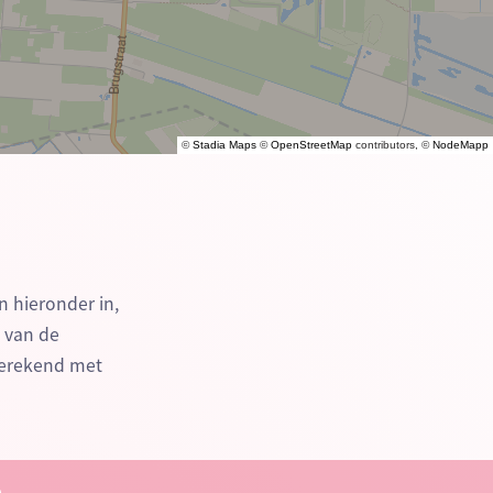
©
Stadia Maps
©
OpenStreetMap
contributors, ©
NodeMapp
n hieronder in,
n van de
berekend met