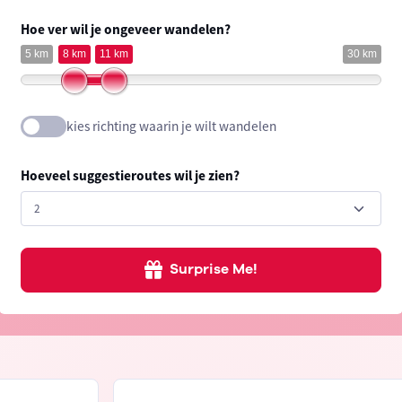
Hoe ver wil je ongeveer wandelen?
5 km
8 km
11 km
30 km
kies richting waarin je wilt wandelen
Hoeveel suggestieroutes wil je zien?
Surprise Me!