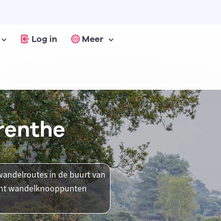
Log in
Meer
renthe
andelroutes in de buurt van
ment wandelknooppunten