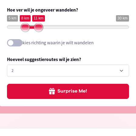
Hoe ver wil je ongeveer wandelen?
5 km
8 km
11 km
30 km
kies richting waarin je wilt wandelen
Hoeveel suggestieroutes wil je zien?
Surprise Me!