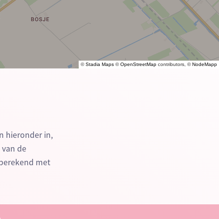
©
Stadia Maps
©
OpenStreetMap
contributors, ©
NodeMapp
n hieronder in,
n van de
 berekend met