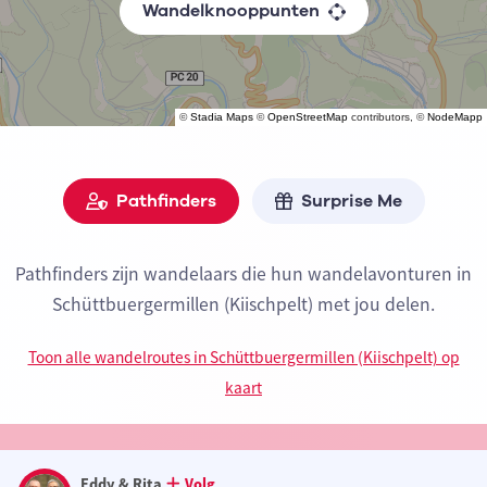
Wandelknooppunten
©
Stadia Maps
©
OpenStreetMap
contributors, ©
NodeMapp
Pathfinders
Surprise Me
Pathfinders zijn wandelaars die hun wandelavonturen in
Schüttbuergermillen (Kiischpelt) met jou delen.
Toon alle wandelroutes in Schüttbuergermillen (Kiischpelt) op
kaart
Eddy & Rita
Volg