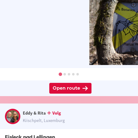
Open route
Eddy & Rita
Volg
Kiischpelt, Luxemburg
Eisleck pad Lellingen