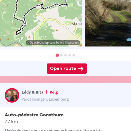
© OpenStreetMap contributors, Tracestrack
Open route
Eddy & Rita
Volg
Parc Hosingen, Luxemburg
Auto-pédestre Consthum
7.7 km
Markeringen in twee richtingen: blauwe ruit op witte