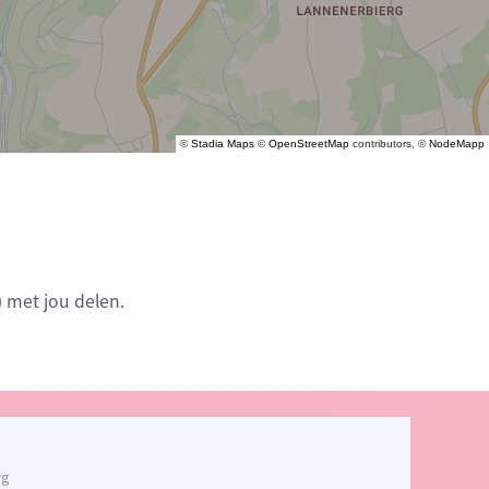
©
Stadia Maps
©
OpenStreetMap
contributors, ©
NodeMapp
 met jou delen.
rg