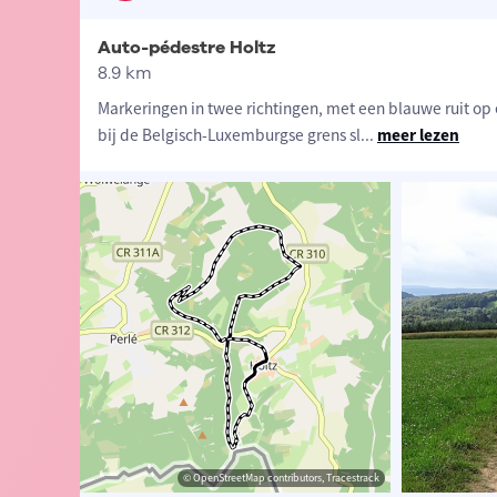
Auto-pédestre Holtz
8.9 km
Markeringen in twee richtingen, met een blauwe ruit op 
bij de Belgisch-Luxemburgse grens sl
...
meer lezen
 Eddy & Rita
© Eddy & Rita
© OpenStreetMap contributors, Tracestrack
© Eddy & Rita