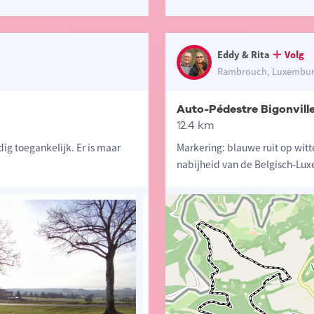
Eddy & Rita
Volg
Rambrouch, Luxembu
Auto-Pédestre Bigonvill
12.4 km
dig toegankelijk. Er is maar
Markering: blauwe ruit op witt
nabijheid van de Belgisch-Lu