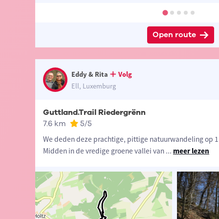
Open route
Eddy & Rita
Volg
Ell, Luxemburg
Guttland.Trail Riedergrënn
7.6 km
5
/5
We deden deze prachtige, pittige natuurwandeling op 1
Midden in de vredige groene vallei van
...
meer lezen