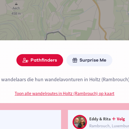
Pathfinders
Surprise Me
jn wandelaars die hun wandelavonturen in Holtz (Rambrouch)
Toon alle wandelroutes in Holtz (Rambrouch) op kaart
Eddy & Rita
Volg
Rambrouch, Luxembu