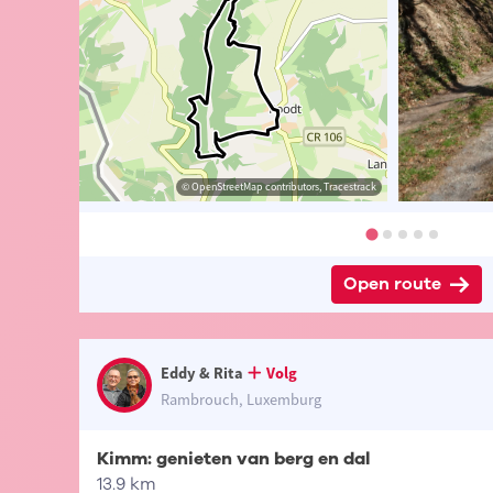
 Eddy & Rita
© Eddy & Rita
© OpenStreetMap contributors, Tracestrack
© Eddy & Rita
Open route
Eddy & Rita
Volg
Rambrouch, Luxemburg
Kimm: genieten van berg en dal
13.9 km