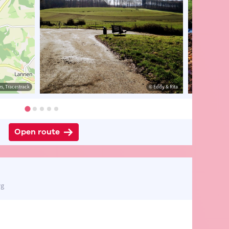
s, Tracestrack
& Rita
© Eddy & Rita
© Eddy & Rita
Open route
rg