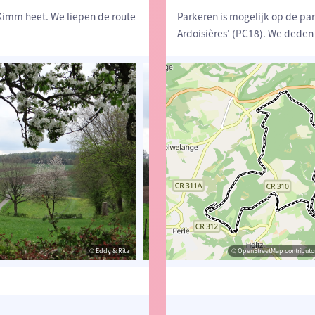
imm heet. We liepen de route
Parkeren is mogelijk op de par
Ardoisières' (PC18). We deden
© Eddy & Rita
© Eddy & Rita
© OpenStreetMap contributor
© Eddy 