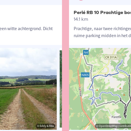
Perlé RB 10 Prachtige b
14.1 km
een witte achtergrond. Dicht
Prachtige, naar twee richting
ruime parking midden in het d
© Eddy & Rita
© Eddy & Rita
© OpenStreetMap contributor
© Eddy 