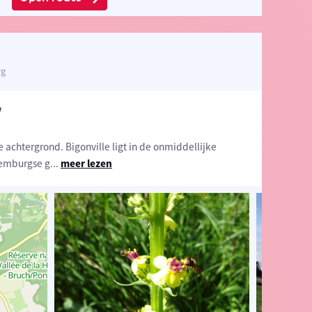
rg
e
e achtergrond. Bigonville ligt in de onmiddellijke
xemburgse g
...
meer lezen