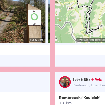
© Eddy & Rita
© Eddy & Rita
© OpenStreetMap contributor
© Eddy 
Eddy & Rita
Volg
Rambrouch, Luxembu
Rambrouch: 'Koulbich'
13.6 km