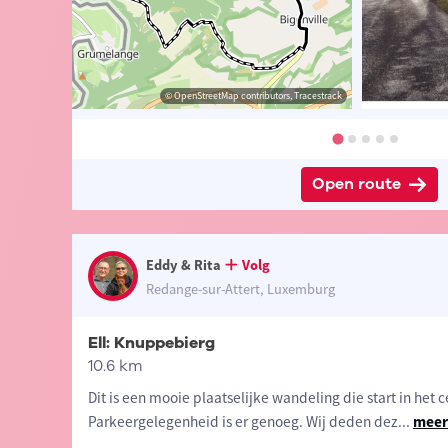
 Eddy & Rita
© Eddy & Rita
© OpenStreetMap contributors, Tracestrack
© Eddy & Rita
Open route
Eddy & Rita
Volg
Redange-sur-Attert, Luxemburg
Ell: Knuppebierg
10.6 km
Dit is een mooie plaatselijke wandeling die start in het c
Parkeergelegenheid is er genoeg. Wij deden dez
...
meer