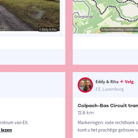
© Eddy & Rita
© Eddy & Rita
© OpenStreetMap contributor
© Eddy 
Eddy & Rita
Volg
Ell, Luxemburg
Colpach-Bas Circuit tran
12.8 km
entrum van Ell.
Markeringen: rode rechthoek op
 lezen
kunt u het prachtige gebouw v