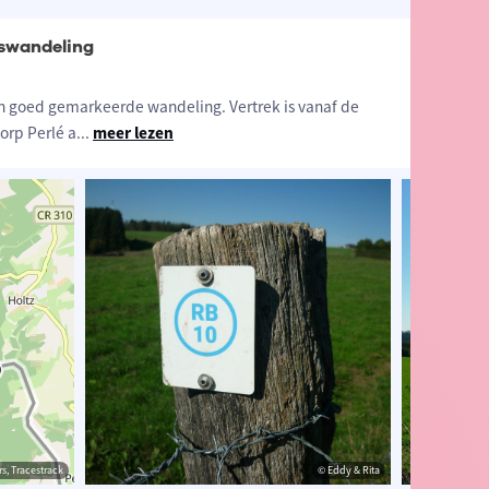
oswandeling
en goed gemarkeerde wandeling. Vertrek is vanaf de
orp Perlé a
...
meer lezen
s, Tracestrack
& Rita
© Eddy & Rita
© Eddy & Rita