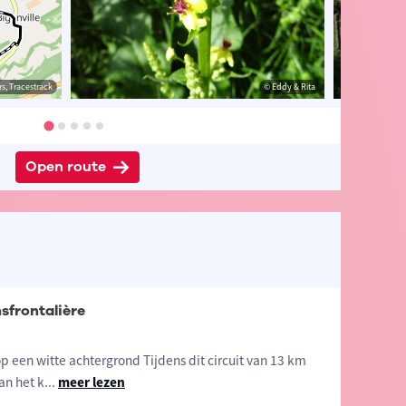
s, Tracestrack
& Rita
© Eddy & Rita
© Eddy & Rita
Open route
sfrontalière
 een witte achtergrond Tijdens dit circuit van 13 km
an het k
...
meer lezen