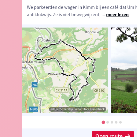
We parkeerden de wagen in Kimm bij een café dat Um K
antiklokwijs. Ze is niet bewegwijzerd,
...
meer lezen
 Eddy & Rita
© Eddy & Rita
© OpenStreetMap contributors, Tracestrack
© Eddy & Rita
Open route