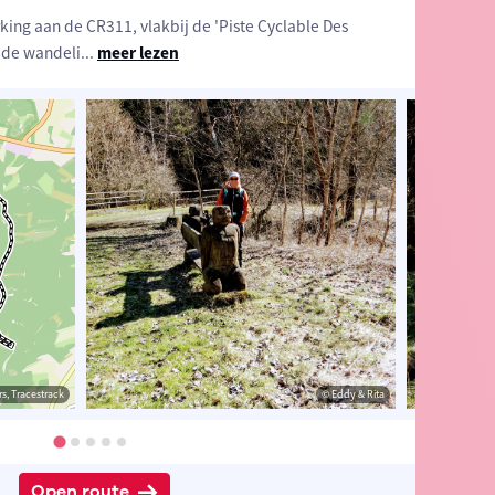
king aan de CR311, vlakbij de 'Piste Cyclable Des
 de wandeli
...
meer lezen
s, Tracestrack
& Rita
© Eddy & Rita
© Eddy & Rita
Open route