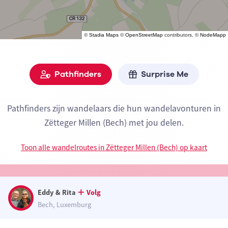
©
Stadia Maps
©
OpenStreetMap
contributors, ©
NodeMapp
Pathfinders
Surprise Me
Pathfinders zijn wandelaars die hun wandelavonturen in
Zëtteger Millen (Bech) met jou delen.
Toon alle wandelroutes in Zëtteger Millen (Bech) op kaart
Eddy & Rita
Volg
Bech, Luxemburg