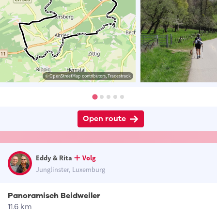
© OpenStreetMap contributors, Tracestrack
Open route
Eddy & Rita
Volg
Junglinster, Luxemburg
Panoramisch Beidweiler
11.6 km