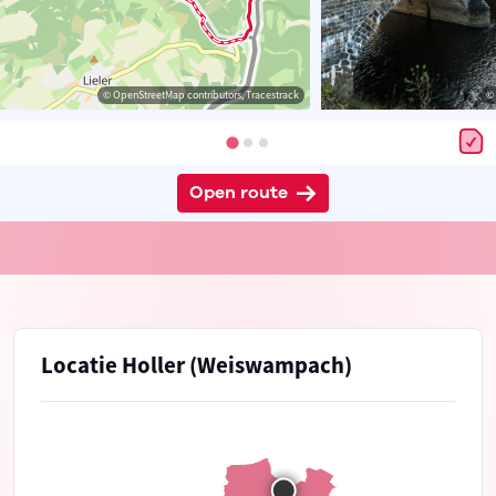
© OpenStreetMap contributors, Tracestrack
© 
Open route
Locatie Holler (Weiswampach)