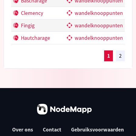
Bascharage
wandelknooppunten
Clemency
wandelknooppunten
Fingig
wandelknooppunten
Hautcharage
wandelknooppunten
1
2
Over ons
Contact
Gebruiksvoorwaarden