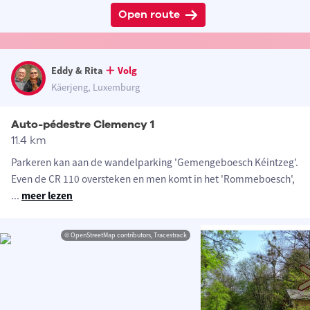
Open route
Eddy & Rita
Volg
Käerjeng, Luxemburg
Auto-pédestre Clemency 1
11.4 km
Parkeren kan aan de wandelparking 'Gemengeboesch Kéintzeg'.
Even de CR 110 oversteken en men komt in het 'Rommeboesch',
...
meer lezen
© OpenStreetMap contributors, Tracestrack