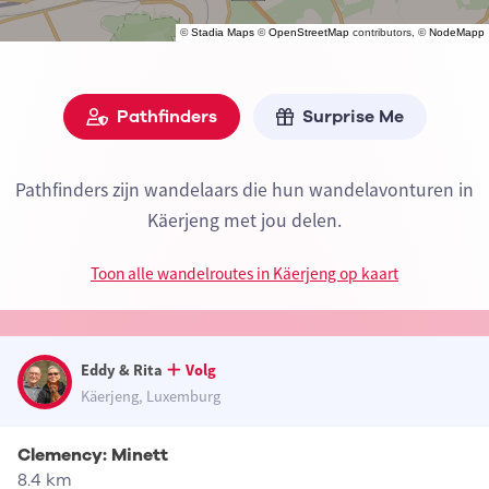
©
Stadia Maps
©
OpenStreetMap
contributors, ©
NodeMapp
Pathfinders
Surprise Me
Pathfinders zijn wandelaars die hun wandelavonturen in
Käerjeng met jou delen.
Toon alle wandelroutes in Käerjeng op kaart
Eddy & Rita
Volg
Käerjeng, Luxemburg
Clemency: Minett
8.4 km