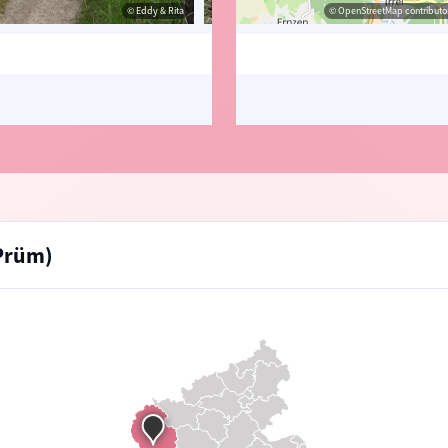
© Eddy & Rita
© Eddy & Rita
© OpenStreetMap contributor
© Eddy 
-Prüm)