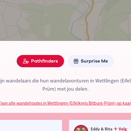
Pathfinders
Surprise Me
ijn wandelaars die hun wandelavonturen in Wettlingen (Eifel
Prüm) met jou delen.
Toon alle wandelroutes in Wettlingen (Eifelkreis Bitburg-Prüm) op kaar
Eddy & Rita
Volg