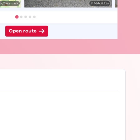
s, Tracestrack
& Rita
© Eddy & Rita
© Eddy & Rita
Open route