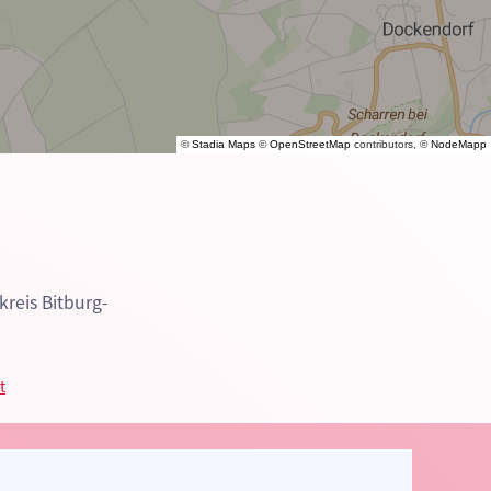
©
Stadia Maps
©
OpenStreetMap
contributors, ©
NodeMapp
kreis Bitburg-
t