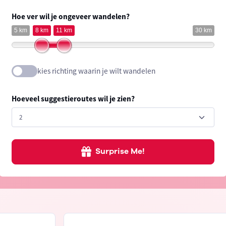
Hoe ver wil je ongeveer wandelen?
5 km
8 km
11 km
30 km
kies richting waarin je wilt wandelen
Hoeveel suggestieroutes wil je zien?
Surprise Me!