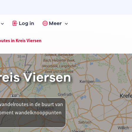
Log in
Meer
utes in Kreis Viersen
eis Viersen
andelroutes in de buurt van
it moment wandelknooppunten