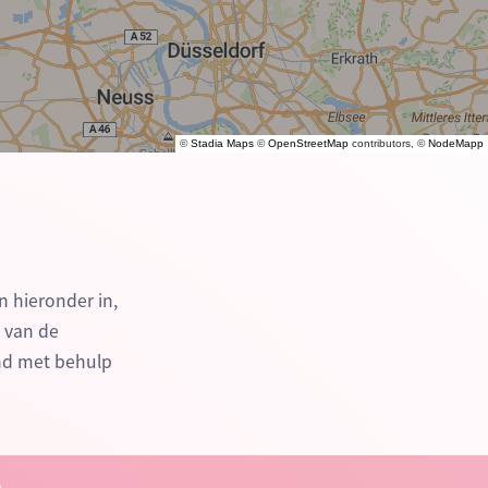
©
Stadia Maps
©
OpenStreetMap
contributors, ©
NodeMapp
n hieronder in,
n van de
nd met behulp