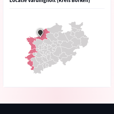
Locatie Vardingholt (Kreis Borken)