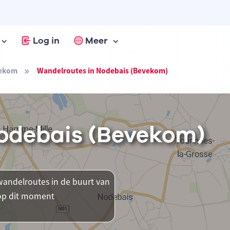
Log in
Meer
ekom
Wandelroutes in Nodebais (Bevekom)
odebais (Bevekom)
andelroutes in de buurt van
 op dit moment