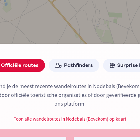
Officiële routes
Pathfinders
Surprise
ind je de meest recente wandelroutes in Nodebais (Bevekom
or officiële toeristische organisaties of door geverifieerde 
ons platform.
Toon alle wandelroutes in Nodebais (Bevekom) op kaart