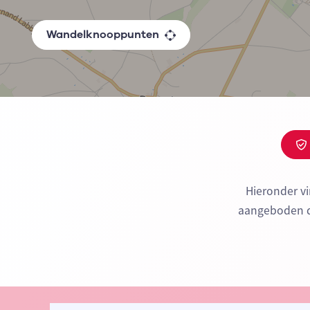
Wandelknooppunten
Hieronder v
aangeboden do