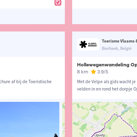
Toerisme Vlaams-
Bierbeek, België
Hollewegenwandeling Op
8 km
3.9
/5
chure af bij de Toeristische
Met de Velpe als gids wacht je
velden in en rond het dorpje O