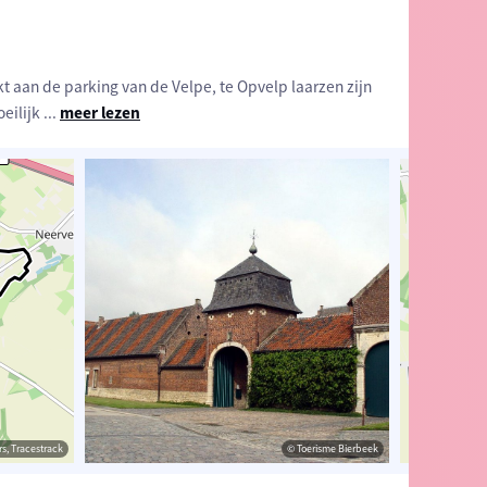
t aan de parking van de Velpe, te Opvelp laarzen zijn
oeilijk
...
meer lezen
s, Tracestrack
rabant
© Toerisme Vlaams-Brabant
© Toerisme Bierbeek