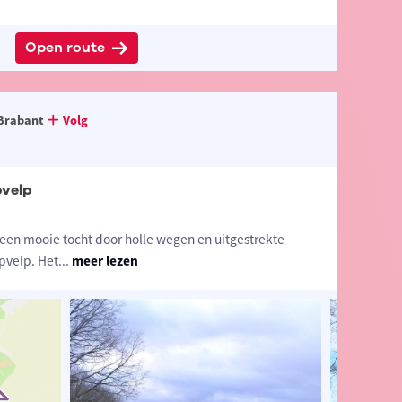
Open route
Brabant
Volg
velp
 een mooie tocht door holle wegen en uitgestrekte
pvelp. Het
...
meer lezen