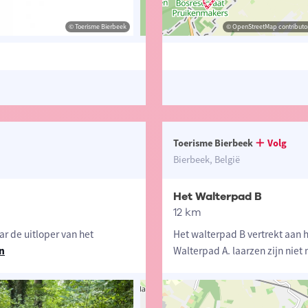
© Toerisme Bierbeek
© Lander Loeckx
© OpenStreetMap contributors, Trac
© OpenStreetMap contributor
Toerisme Bierbeek
Volg
Bierbeek, België
Het Walterpad B
12 km
ar de uitloper van het
Het walterpad B vertrekt aan h
n
Walterpad A. laarzen zijn niet