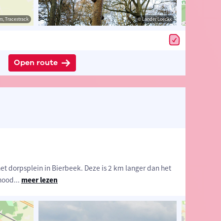
estrack
s, Tracestrack
© Toerisme Bierbeek
© Lander Loeckx
© Op
Open route
et dorpsplein in Bierbeek. Deze is 2 km langer dan het
 nood
...
meer lezen