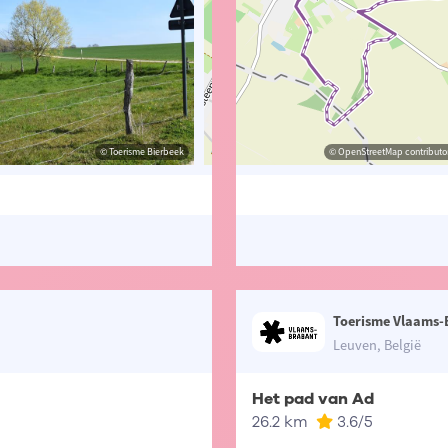
© Toerisme Bierbeek
© Toerisme Vlaams-Brabant
© OpenStreetMap contributors, Trac
© OpenStreetMap contributor
Toerisme Vlaams-
Leuven, België
Het pad van Ad
26.2 km
3.6
/5