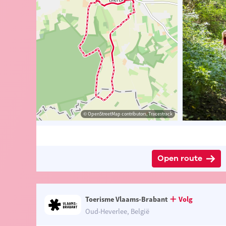
ander Loeckx
© Toerisme Bierbeek
© OpenStreetMap contributors, Tracestrack
© OpenStreetMap contributors, Tracestrack
Open route
Toerisme Vlaams-Brabant
Volg
Oud-Heverlee, België