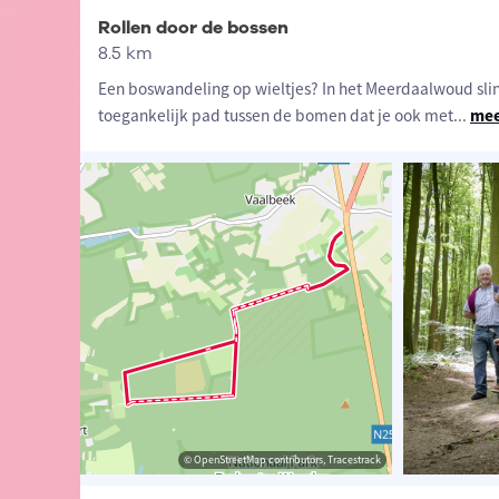
Rollen door de bossen
8.5 km
Een boswandeling op wieltjes? In het Meerdaalwoud slin
toegankelijk pad tussen de bomen dat je ook met
...
mee
ander Loeckx
© Toerisme Bierbeek
© OpenStreetMap contributors, Tracestrack
© OpenStreetMap contributors, Tracestrack