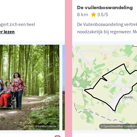
De vuilenboswandeling
8 km
3.5
/5
gert zich een heel
De Vuilenboswandeling vertrek
r lezen
noodzakelijk bij regenweer. M
© Lander Loeckx
© Toerisme Bierbeek
© OpenStreetMap contributor
© Toerisme Vlaams-B