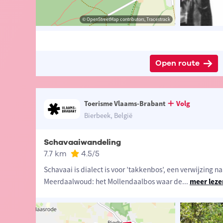
sme Bierbeek
© Lander Loeckx
© OpenStreetMap contributors, Tracestrack
© OpenStreetMap contributors, Tracestrack
Open route
Toerisme Vlaams-Brabant
Volg
Bierbeek, België
Schavaaiwandeling
7.7 km
4.5
/5
Schavaai is dialect is voor ’takkenbos’, een verwijzing na
Meerdaalwoud: het Mollendaalbos waar de
...
meer leze