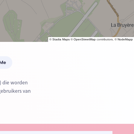
©
Stadia Maps
©
OpenStreetMap
contributors, ©
NodeMapp
 Me
) die worden
gebruikers van