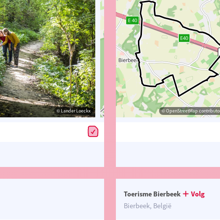
© Lander Loeckx
© Toerisme Bierbeek
© OpenStreetMap contributors, Trac
© OpenStreetMap contributor
Toerisme Bierbeek
Volg
Bierbeek, België