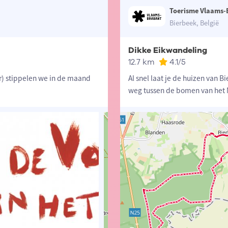
Toerisme Vlaams-
Bierbeek, België
Dikke Eikwandeling
12.7 km
4.1
/5
r) stippelen we in de maand
Al snel laat je de huizen van B
weg tussen de bomen van het 