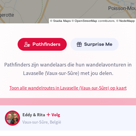
©
Stadia Maps
©
OpenStreetMap
contributors, ©
NodeMapp
Pathfinders
Surprise Me
Pathfinders zijn wandelaars die hun wandelavonturen in
Lavaselle (Vaux-sur-Sûre) met jou delen.
Toon alle wandelroutes in Lavaselle (Vaux-sur-Sûre) op kaart
Eddy & Rita
Volg
Vaux-sur-Sûre, België