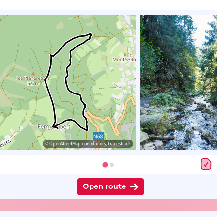
© OpenStreetMap contributors, Tracestrack
© 
Open route