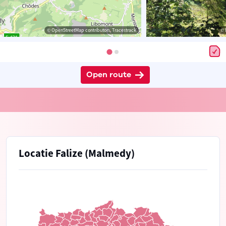
© OpenStreetMap contributors, Tracestrack
© 
Open route
Locatie Falize (Malmedy)