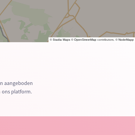
©
Stadia Maps
©
OpenStreetMap
contributors, ©
NodeMapp
den aangeboden
n ons platform.