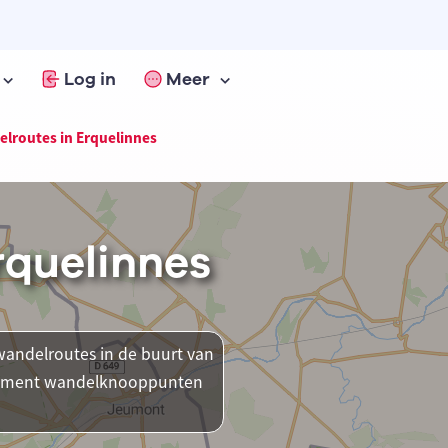
Log in
Meer
lroutes in Erquelinnes
rquelinnes
andelroutes in de buurt van
t moment wandelknooppunten