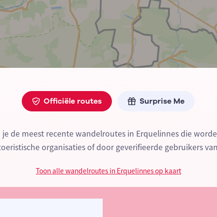
Officiële routes
Surprise Me
d je de meest recente wandelroutes in Erquelinnes die wor
 toeristische organisaties of door geverifieerde gebruikers va
Toon alle wandelroutes in Erquelinnes op kaart