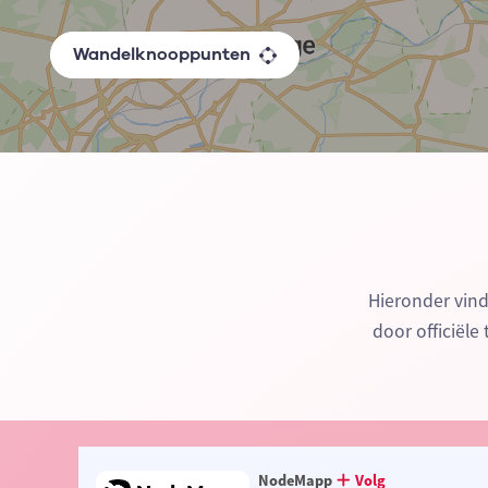
Wandelknooppunten
Hieronder vin
door officiële
NodeMapp
Volg