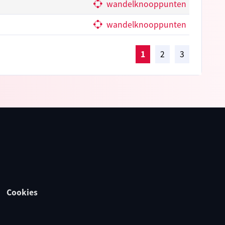
wandelknooppunten
wandelknooppunten
1
2
3
Cookies