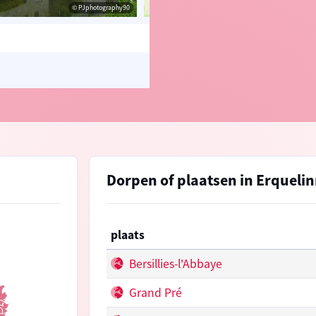
© PJphotography90
© OpenStreetMap contributors, Trac
Dorpen of plaatsen in Erqueli
plaats
Bersillies-l'Abbaye
Grand Pré