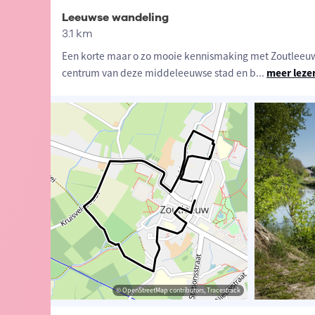
Leeuwse wandeling
3.1 km
Een korte maar o zo mooie kennismaking met Zoutleeuw.
centrum van deze middeleeuwse stad en b
...
meer leze
aams-Brabant
© Lander Loeckx
© OpenStreetMap contributors, Tracestrack
© OpenStreetMap contributors, Tracestrack