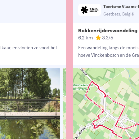
Toerisme Vlaams-
Geetbets, België
Bokkenrijderswandeling
6.2 km
3.3
/5
kaar, en vloeien ze voort het
Een wandeling langs de mooist
hoeve Vinckenbosch en de Gr