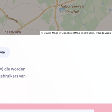
©
Stadia Maps
©
OpenStreetMap
contributors, ©
NodeMapp
 Me
w) die worden
gebruikers van