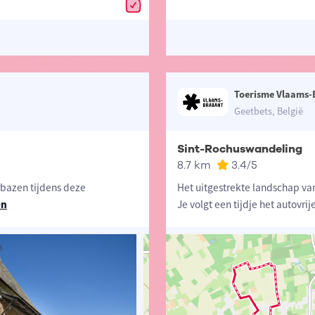
Toerisme Vlaams-
Geetbets, België
Sint-Rochuswandeling
8.7 km
3.4
/5
rbazen tijdens deze
Het uitgestrekte landschap van
en
Je volgt een tijdje het autovrij