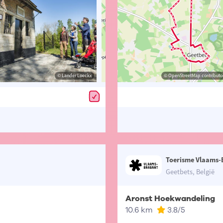
© Lander Loeckx
© Lander Loeckx
© OpenStreetMap contributors, Trac
© OpenStreetMap contributor
Toerisme Vlaams-
Geetbets, België
Aronst Hoekwandeling
10.6 km
3.8
/5