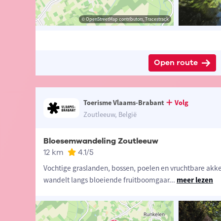
ander Loeckx
© Lander Loeckx
© OpenStreetMap contributors, Tracestrack
© OpenStreetMap contributors, Tracestrack
Open route
Toerisme Vlaams-Brabant
Volg
Zoutleeuw, België
Bloesemwandeling Zoutleeuw
12 km
4.1
/5
Vochtige graslanden, bossen, poelen en vruchtbare akkers
wandelt langs bloeiende fruitboomgaar
...
meer lezen