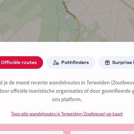
Officiële routes
Pathfinders
Surprise
nd je de meest recente wandelroutes in Terweiden (Zoutleeu
or officiële toeristische organisaties of door geverifieerde 
ons platform.
Toon alle wandelroutes in Terweiden (Zoutleeuw) op kaart