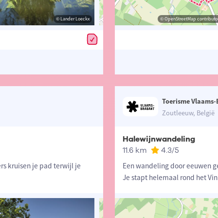
© Lander Loeckx
© Lander Loeckx
© OpenStreetMap contributors, Trac
© OpenStreetMap contributor
Toerisme Vlaams-
Zoutleeuw, België
Halewijnwandeling
11.6 km
4.3
/5
 kruisen je pad terwijl je
Een wandeling door eeuwen ge
Je stapt helemaal rond het Vi