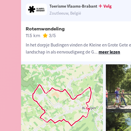
Toerisme Vlaams-Brabant
Volg
Zoutleeuw, België
Rotemwandeling
11.5 km
3
/5
In het dorpje Budingen vinden de Kleine en Grote Gete el
landschap in als eenvoudigweg de G
...
meer lezen