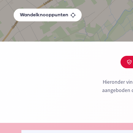
Wandelknooppunten
Hieronder vi
aangeboden do