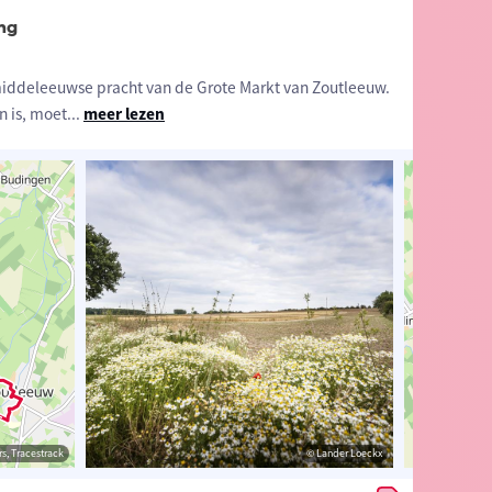
ng
iddeleeuwse pracht van de Grote Markt van Zoutleeuw.
n is, moet
...
meer lezen
estrack
s, Tracestrack
© Toerisme Vlaams-Brabant
© Lander Loeckx
© Op