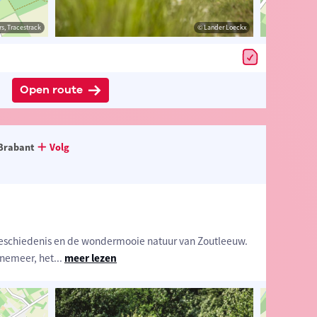
estrack
s, Tracestrack
© Lander Loeckx
© Lander Loeckx
© Op
Open route
Brabant
Volg
schiedenis en de wondermooie natuur van Zoutleeuw.
nnemeer, het
...
meer lezen