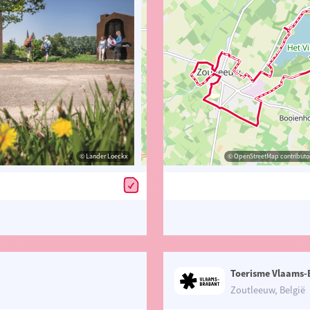
© Lander Loeckx
© Lander Loeckx
© OpenStreetMap contributors, Trac
© OpenStreetMap contributor
Toerisme Vlaams-
Zoutleeuw, België