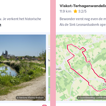
Viskot-Terhagenwandeli
11.9 km
3.2
/5
 Je verkent het historische
Bewonder eerst nog even de m
n
Als de Sint-Leonarduskerk ope
© Toerisme Vlaams-Brabant
© Lander Loeckx
© OpenStreetMap contributors, Trac
© OpenStreetMap contributor