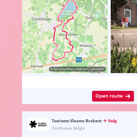
ander Loeckx
© Lander Loeckx
© OpenStreetMap contributors, Tracestrack
© OpenStreetMap contributors, Tracestrack
Open route
Toerisme Vlaams-Brabant
Volg
Zoutleeuw, België