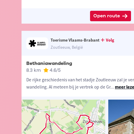
Open route
Toerisme Vlaams-Brabant
Volg
Zoutleeuw, België
Bethaniawandeling
8.3 km
4.6
/5
De rijke geschiedenis van het stadje Zoutleeuw zal je ve
wandeling. Al meteen bij je vertrek op de Gr
...
meer lez