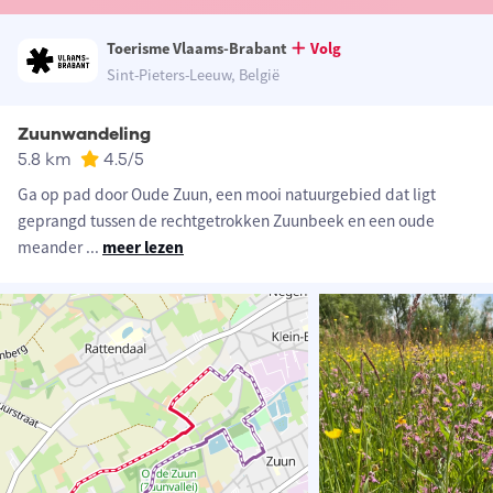
Toerisme Vlaams-Brabant
Volg
Sint-Pieters-Leeuw, België
Zuunwandeling
5.8 km
4.5
/5
Ga op pad door Oude Zuun, een mooi natuurgebied dat ligt
geprangd tussen de rechtgetrokken Zuunbeek en een oude
meander
...
meer lezen