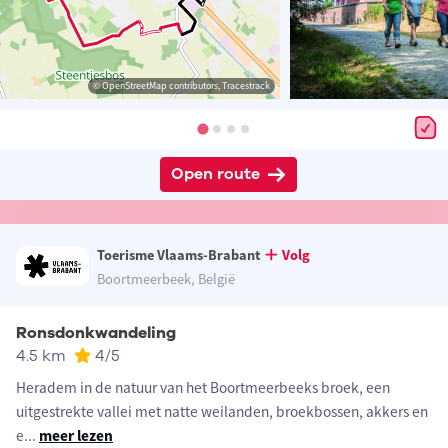
© OpenStreetMap contributors, Tracestrack
Open route
Toerisme Vlaams-Brabant
Volg
Boortmeerbeek, België
Ronsdonkwandeling
4.5 km
4
/5
Heradem in de natuur van het Boortmeerbeeks broek, een
uitgestrekte vallei met natte weilanden, broekbossen, akkers en
e
...
meer lezen