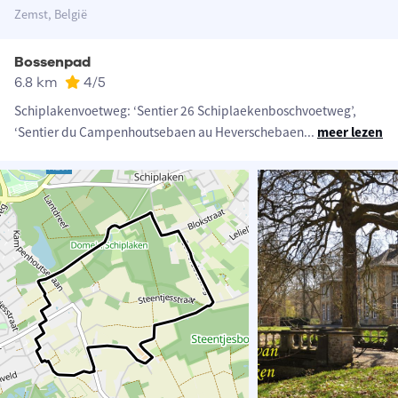
Zemst, België
Bossenpad
6.8 km
4
/5
Schiplakenvoetweg: ‘Sentier 26 Schiplaekenboschvoetweg’,
‘Sentier du Campenhoutsebaen au Heverschebaen
...
meer lezen