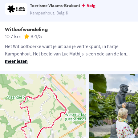
Toerisme Vlaams-Brabant
Volg
Kampenhout, België
Witloofwandeling
10.7 km
3.4
/5
Het Witloofboerke wuift je uit aan je vertrekpunt, in hartje
Kampenhout. Het beeld van Luc Mathijs is een ode aan de lan
...
meer lezen