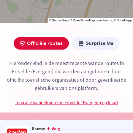
©
Stadia Maps
©
OpenStreetMap
contributors, ©
NodeMapp
Officiële routes
Surprise Me
Hieronder vind je de meest recente wandelroutes in
Ertvelde (Evergem) die worden aangeboden door
officiële toeristische organisaties of door geverifieerde
gebruikers van ons platform.
Toon alle wandelroutes in Ertvelde (Evergem) op kaart
Routen
Volg