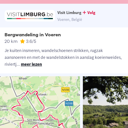
Visit Limburg
Volg
Voeren, België
Bergwandeling in Voeren
20 km
3.6
/5
Je kuiten insmeren, wandelschoenen strikken, rugzak
aansnoeren en met de wandelstokken in aanslag koeienweides,
riviertj
...
meer lezen